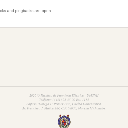
acks
and pingbacks are open.
2026 © Facultad de Ingeniería Eléctrica - UMSNH
Teléfono: (443) 322-35-00 Ext. 1115
Edificio "Omega 1" Primer Piso, Ciudad Universitaria.
Av. Francisco J. Mújica S/N, C.P. 58030, Morelia Michoacán.