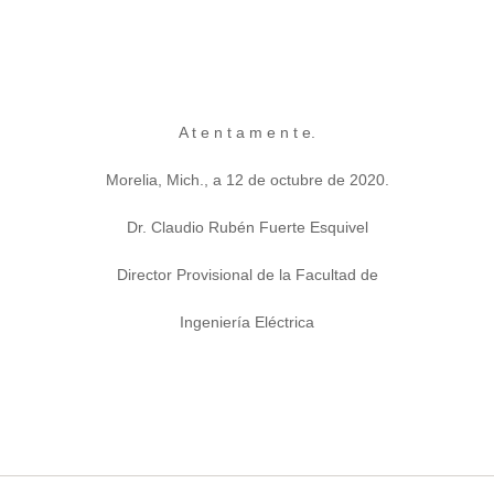
A t e n t a m e n t e.
Morelia, Mich., a 12 de octubre de 2020.
Dr. Claudio Rubén Fuerte Esquivel
Director Provisional de la Facultad de
Ingeniería Eléctrica