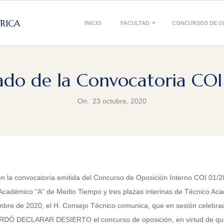
Primary
TRICA
INICIO
FACULTAD
CONCURSOS DE O
Navigation
Menu
do de la Convocatoria CO
On:
23 octubre, 2020
en la convocatoria emitida del Concurso de Oposición Interno COI 01/
 Académico “A” de Medio Tiempo y tres plazas interinas de Técnico Ac
mbre de 2020, el H. Consejo Técnico comunica, que en sesión celebrad
ORDÓ DECLARAR DESIERTO el concurso de oposición, en virtud de que