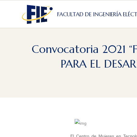
Skip
to
FACULTAD DE INGENIERÍA ELÉC
content
Convocatoria 2021
PARA EL DESAR
El Centro de Mujeres en Tecnolo