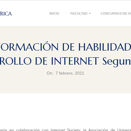
Primary
TRICA
INICIO
FACULTAD
CONCURSOS DE O
Navigation
Menu
 “FORMACIÓN DE HABILIDA
ROLLO DE INTERNET Segun
On:
7 febrero, 2021
gía en colaboración con Internet Society, la Asociación de Univers