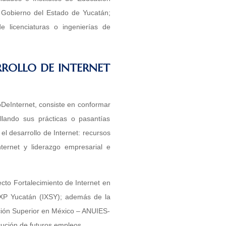
l Gobierno del Estado de Yucatán;
 licenciaturas o ingenierías de
RROLLO DE INTERNET
oDeInternet, consiste en conformar
lando sus prácticas o pasantías
l desarrollo de Internet: recursos
ternet y liderazgo empresarial e
ecto Fortalecimiento de Internet en
 IXP Yucatán (IXSY); además de la
cación Superior en México – ANUIES-
ución de futuros empleos.