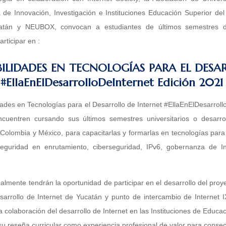
a de Innovación, Investigación e Instituciones Educación Superior de
atán y NEUBOX, convocan a estudiantes de últimos semestres de
rticipar en :
ILIDADES EN TECNOLOGÍAS PARA EL DESA
EllaEnElDesarrolloDeInternet Edición 2021
ades en Tecnologías para el Desarrollo de Internet #EllaEnElDesarroll
uentren cursando sus últimos semestres universitarios o desarrol
Colombia y México, para capacitarlas y formarlas en tecnologías para e
 seguridad en enrutamiento, ciberseguridad, IPv6, gobernanza de In
lmente tendrán la oportunidad de participar en el desarrollo del proy
arrollo de Internet de Yucatán y punto de intercambio de Internet
la colaboración del desarrollo de Internet en las Instituciones de Edu
 reseña curricular como experiencia profesional de valor para consec