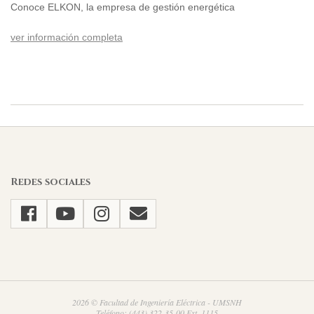
Conoce ELKON, la empresa de gestión energética
ver información completa
2021-
02-
28
Redes sociales
2026 © Facultad de Ingeniería Eléctrica - UMSNH
Teléfono: (443) 322-35-00 Ext. 1115