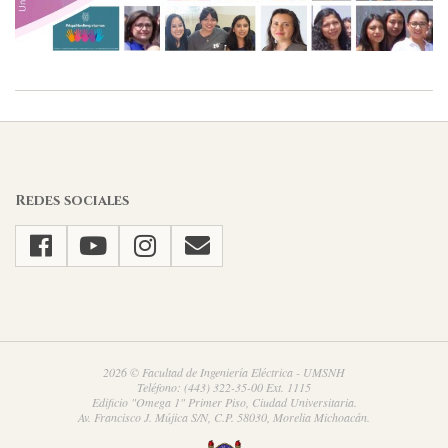
2021-
03-
07
Redes sociales
2026 © Facultad de Ingeniería Eléctrica - UMSNH
Teléfono: (443) 322-35-00 Ext. 1115
Edificio "Omega 1" Primer Piso, Ciudad Universitaria.
Av. Francisco J. Mújica S/N, C.P. 58030, Morelia Michoacán.