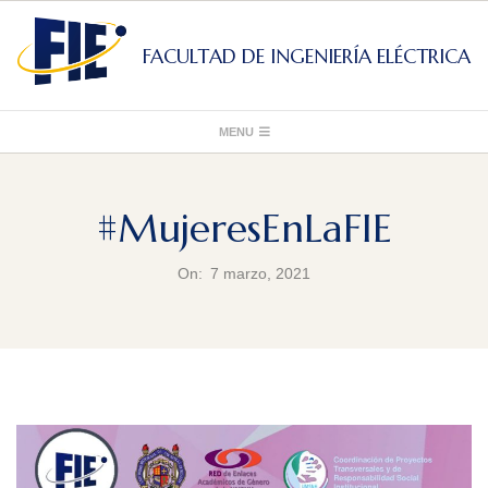
Skip
to
FACULTAD DE INGENIERÍA ELÉCTRICA
content
Primary
MENU
Navigation
Menu
#MujeresEnLaFIE
On:
7 marzo, 2021