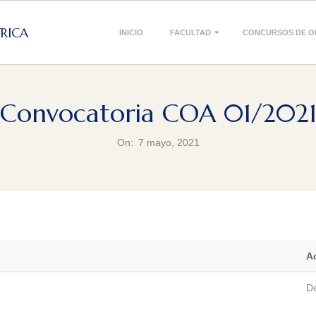
Primary
TRICA
INICIO
FACULTAD
CONCURSOS DE O
Navigation
Menu
Convocatoria COA 01/202
On:
7 mayo, 2021
A
D