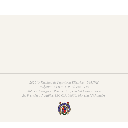
2026 © Facultad de Ingeniería Eléctrica - UMSNH
Teléfono: (443) 322-35-00 Ext. 1115
Edificio "Omega 1" Primer Piso, Ciudad Universitaria.
Av. Francisco J. Mújica S/N, C.P. 58030, Morelia Michoacán.