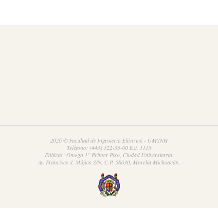
2026 © Facultad de Ingeniería Eléctrica - UMSNH
Teléfono: (443) 322-35-00 Ext. 1115
Edificio "Omega 1" Primer Piso, Ciudad Universitaria.
Av. Francisco J. Mújica S/N, C.P. 58030, Morelia Michoacán.