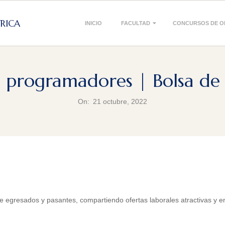
Primary
TRICA
INICIO
FACULTAD
CONCURSOS DE O
Navigation
Menu
an programadores | Bolsa de 
On:
21 octubre, 2022
egresados y pasantes, compartiendo ofertas laborales atractivas y e