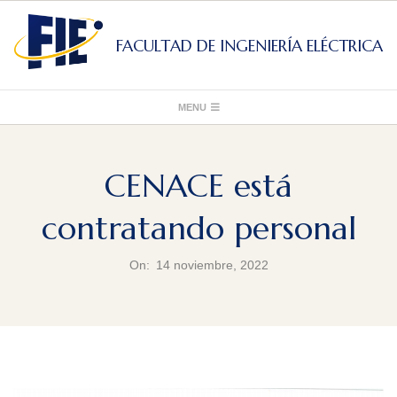
Skip
to
FACULTAD DE INGENIERÍA ELÉCTRICA
content
Primary
MENU
Navigation
Menu
CENACE está
contratando personal
On:
14 noviembre, 2022