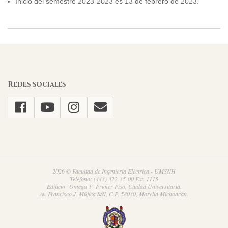
Inicio del semestre 2023-2023 es 13 de febrero de 2023.
2022-
11-
19
Redes sociales
2026 © Facultad de Ingeniería Eléctrica - UMSNH
Teléfono: (443) 322-35-00 Ext. 1115
Edificio "Omega 1" Primer Piso, Ciudad Universitaria.
Av. Francisco J. Mújica S/N, C.P. 58030, Morelia Michoacán.