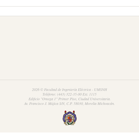
2026 © Facultad de Ingeniería Eléctrica - UMSNH
Teléfono: (443) 322-35-00 Ext. 1115
Edificio "Omega 1" Primer Piso, Ciudad Universitaria.
Av. Francisco J. Mújica S/N, C.P. 58030, Morelia Michoacán.