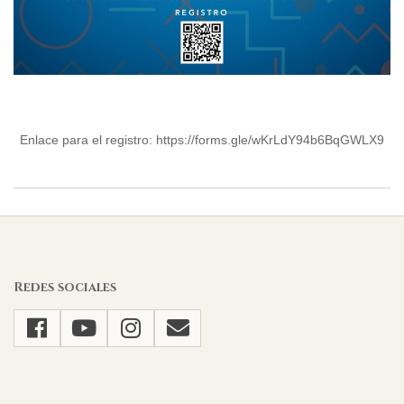
Enlace para el registro: https://forms.gle/wKrLdY94b6BqGWLX9
2023-
06-
27
Redes sociales