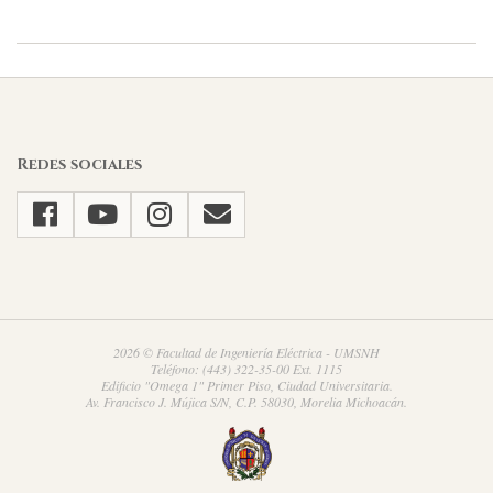
2023-
09-
11
Redes sociales
2026 © Facultad de Ingeniería Eléctrica - UMSNH
Teléfono: (443) 322-35-00 Ext. 1115
Edificio "Omega 1" Primer Piso, Ciudad Universitaria.
Av. Francisco J. Mújica S/N, C.P. 58030, Morelia Michoacán.