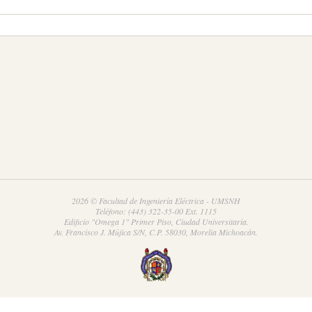
2026 © Facultad de Ingeniería Eléctrica - UMSNH
Teléfono: (443) 322-35-00 Ext. 1115
Edificio "Omega 1" Primer Piso, Ciudad Universitaria.
Av. Francisco J. Mújica S/N, C.P. 58030, Morelia Michoacán.