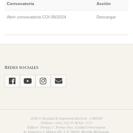
Convocatoria
Acción
Abrir convocatoria COI 08/2024
Descargar
2024-
09-
13
Redes sociales
2026 © Facultad de Ingeniería Eléctrica - UMSNH
Teléfono: (443) 322-35-00 Ext. 1115
Edificio "Omega 1" Primer Piso, Ciudad Universitaria.
Av. Francisco J. Mújica S/N, C.P. 58030, Morelia Michoacán.