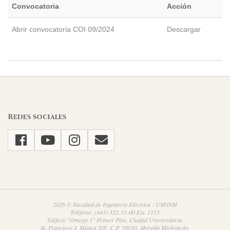
Convocatoria
Acción
Abrir convocatoria COI 09/2024
Descargar
2024-
10-
29
Redes sociales
2026 © Facultad de Ingeniería Eléctrica - UMSNH
Teléfono: (443) 322-35-00 Ext. 1115
Edificio "Omega 1" Primer Piso, Ciudad Universitaria.
Av. Francisco J. Mújica S/N, C.P. 58030, Morelia Michoacán.