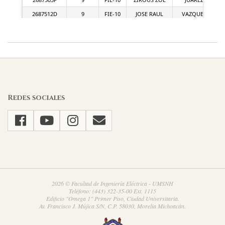
2026-
07-
15
Redes sociales
2026 © Facultad de Ingeniería Eléctrica - UMSNH
Teléfono: (443) 322-35-00 Ext. 1115
Edificio "Omega 1" Primer Piso, Ciudad Universitaria.
Av. Francisco J. Mújica S/N, C.P. 58030, Morelia Michoacán.