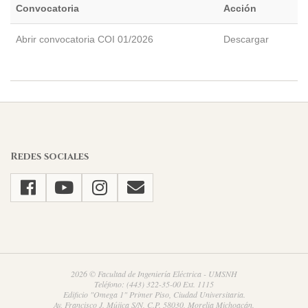
Convocatoria
Acción
Abrir convocatoria COI 01/2026
Descargar
2026-
02-
16
Redes sociales
2026 © Facultad de Ingeniería Eléctrica - UMSNH
Teléfono: (443) 322-35-00 Ext. 1115
Edificio "Omega 1" Primer Piso, Ciudad Universitaria.
Av. Francisco J. Mújica S/N, C.P. 58030, Morelia Michoacán.