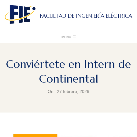
Skip
to
FACULTAD DE INGENIERÍA ELÉCTRICA
content
Primary
MENU
Navigation
Menu
Conviértete en Intern de
Continental
On:
27 febrero, 2026