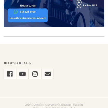
2026-
02-
27
Redes sociales
2026 © Facultad de Ingeniería Eléctrica - UMSNH
Teléfono: (443) 322-35-00 Ext. 1115