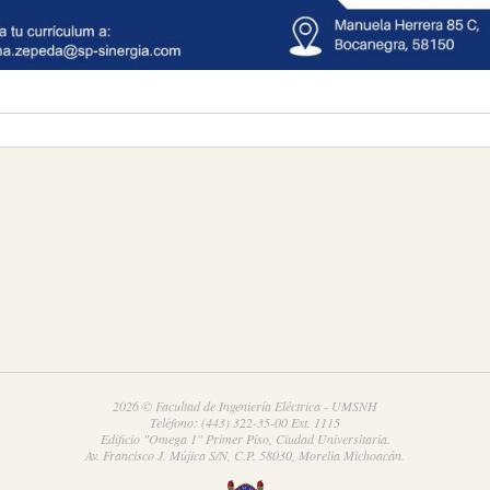
2026 © Facultad de Ingeniería Eléctrica - UMSNH
Teléfono: (443) 322-35-00 Ext. 1115
Edificio "Omega 1" Primer Piso, Ciudad Universitaria.
Av. Francisco J. Mújica S/N, C.P. 58030, Morelia Michoacán.