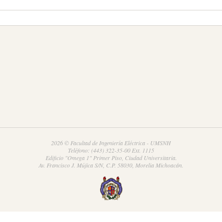
2026 © Facultad de Ingeniería Eléctrica - UMSNH
Teléfono: (443) 322-35-00 Ext. 1115
Edificio "Omega 1" Primer Piso, Ciudad Universitaria.
Av. Francisco J. Mújica S/N, C.P. 58030, Morelia Michoacán.