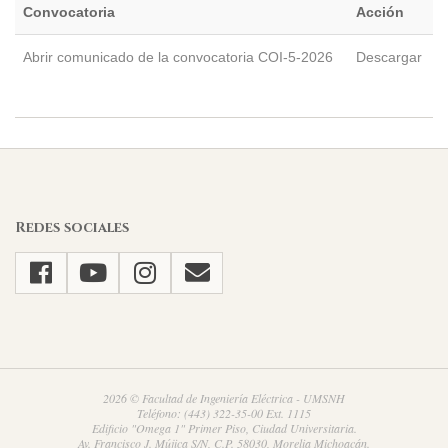
Convocatoria
Acción
Abrir comunicado de la convocatoria COI-5-2026
Descargar
2026-
07-
08
Redes sociales
2026 © Facultad de Ingeniería Eléctrica - UMSNH
Teléfono: (443) 322-35-00 Ext. 1115
Edificio "Omega 1" Primer Piso, Ciudad Universitaria.
Av. Francisco J. Mújica S/N, C.P. 58030, Morelia Michoacán.