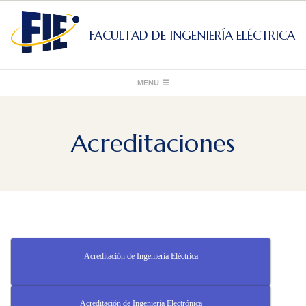
Skip
to
FACULTAD DE INGENIERÍA ELÉCTRICA
content
Primary
MENU
Navigation
Menu
Acreditaciones
Acreditación de Ingeniería Eléctrica
Acreditación de Ingeniería Electrónica