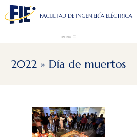
Skip
to
FACULTAD DE INGENIERÍA ELÉCTRICA
content
Primary
MENU
Navigation
Menu
2022 »
Día de muertos