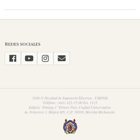
2022-
01-
30
Redes sociales
2026 © Facultad de Ingeniería Eléctrica - UMSNH
Teléfono: (443) 322-35-00 Ext. 1115
Edificio "Omega 1" Primer Piso, Ciudad Universitaria.
Av. Francisco J. Mújica S/N, C.P. 58030, Morelia Michoacán.