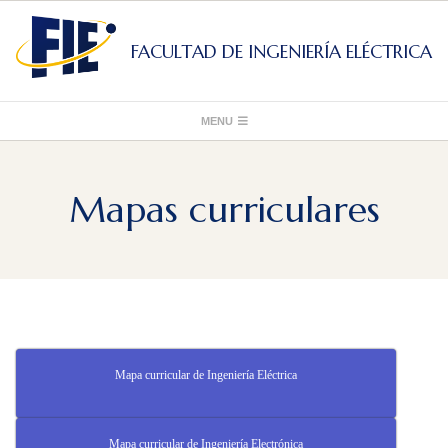
Skip
to
FACULTAD DE INGENIERÍA ELÉCTRICA
content
Primary
MENU
Navigation
Menu
Mapas curriculares
Mapa curricular de Ingeniería Eléctrica
Mapa curricular de Ingeniería Electrónica