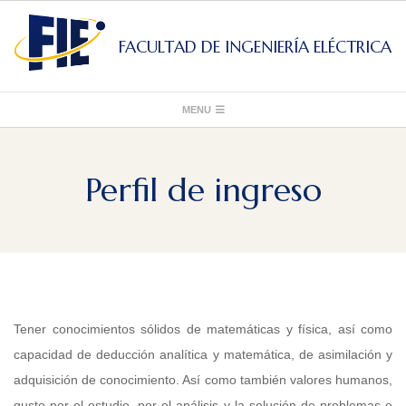
Skip
to
FACULTAD DE INGENIERÍA ELÉCTRICA
content
Primary
MENU
Navigation
Menu
Perfil de ingreso
Tener conocimientos sólidos de matemáticas y física, así como
capacidad de deducción analítica y matemática, de asimilación y
adquisición de conocimiento. Así como también valores humanos,
gusto por el estudio, por el análisis y la solución de problemas e