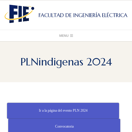
Skip
to
FACULTAD DE INGENIERÍA ELÉCTRICA
content
Primary
MENU
Navigation
Menu
PLNindigenas 2024
Ir a la página del evento PLN 2024
Convocatoria