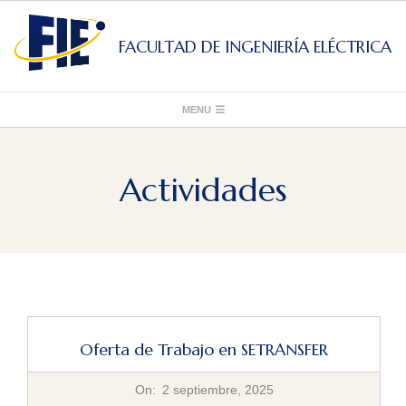
Skip
to
FACULTAD DE INGENIERÍA ELÉCTRICA
content
Primary
MENU
Navigation
Menu
Actividades
Oferta de Trabajo en SETRANSFER
2025-
On:
2 septiembre, 2025
09-