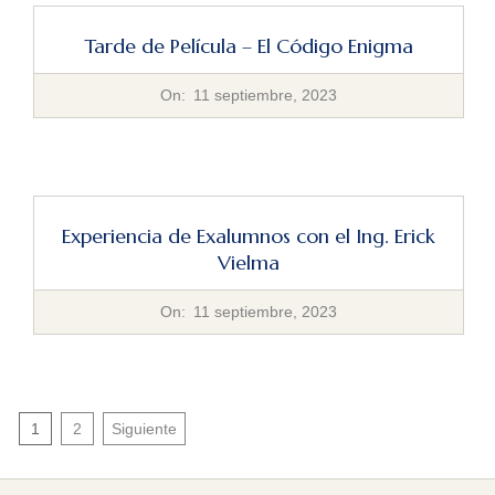
Tarde de Película – El Código Enigma
2023-
On:
11 septiembre, 2023
09-
11
Experiencia de Exalumnos con el Ing. Erick
Vielma
2023-
On:
11 septiembre, 2023
09-
11
Navegación
1
2
Siguiente
de