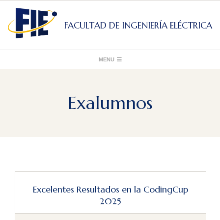
Skip
to
FACULTAD DE INGENIERÍA ELÉCTRICA
content
Primary
MENU
Navigation
Menu
Exalumnos
Excelentes Resultados en la CodingCup
2025