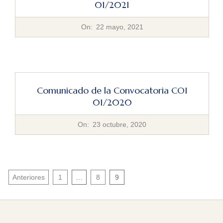
01/2021
2021-
On:
22 mayo, 2021
05-
22
Comunicado de la Convocatoria COI
01/2020
2020-
On:
23 octubre, 2020
10-
23
Navegación
Anteriores
1
…
8
9
de
entradas